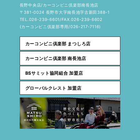
長野中央店/カーコンビニ倶楽部南長池店
〒381-0024 長野市大字南長池字古新田388-1
TEL.026-239-6601/FAX.026-239-6602
(カーコンビニ倶楽部専用/026-217-7116)
カーコンビニ倶楽部 まつしろ店
カーコンビニ倶楽部 南長池店
BSサミット協同組合 加盟店
グローバルクレスト 加盟店