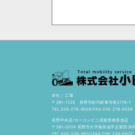
本社 / 工場
〒381-1225 長野市松代町東寺尾3178-1
TEL.026-278-6508/FAX.026-278-6558
長野中央店/カーコンビニ倶楽部南長池店
〒381-0024 長野市大字南長池字古新田388
TEL.026-239-6601/FAX.026-239-6602