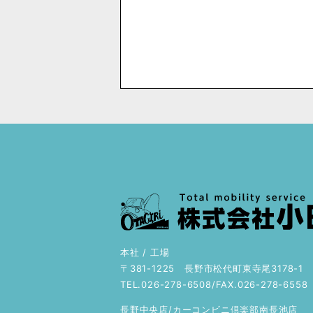
本社 / 工場
〒381-1225 長野市松代町東寺尾3178-1
TEL.026-278-6508/FAX.026-278-6558
長野中央店/カーコンビニ倶楽部南長池店