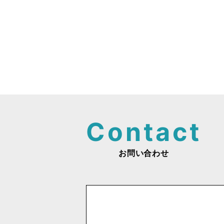
投
稿
ナ
ビ
ゲ
ー
シ
お問い合わせ
ョ
ン