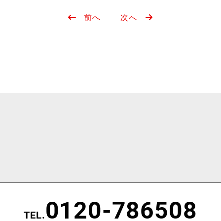
前へ
次へ
0120-786508
TEL.