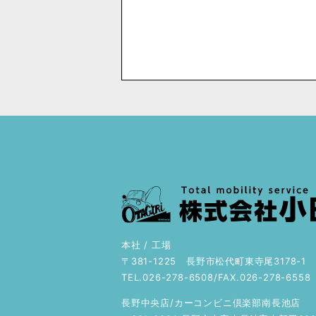
本社 / 工場
〒381-1225 長野市松代町東寺尾3178-1
TEL.026-278-6508/FAX.026-278-6558
長野中央店/カーコンビニ倶楽部南長池店