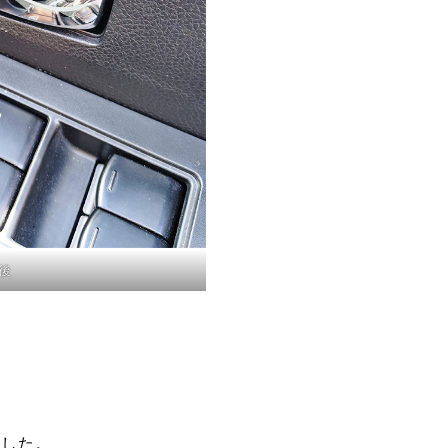
後
ました。