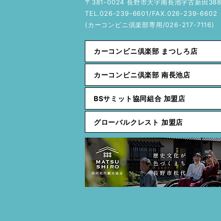
〒381-0024 長野市大字南長池字古新田388
TEL.026-239-6601/FAX.026-239-6602
(カーコンビニ倶楽部専用/026-217-7116)
カーコンビニ倶楽部 まつしろ店
カーコンビニ倶楽部 南長池店
BSサミット協同組合 加盟店
グローバルクレスト 加盟店