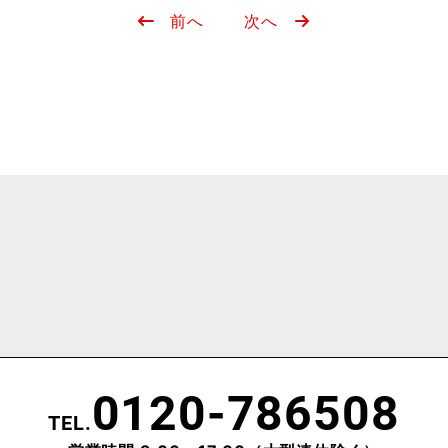
前へ
次へ
0120-786508
TEL.